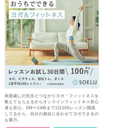
画面越しの先生とつながりヨガ・フィットネスを
教えてもらえるからオンラインフィットネス初心
者も安心。5時〜24時まで1日200レッスン開講
してるから、自分の都合に合わせてヨガできるの
も魅力。