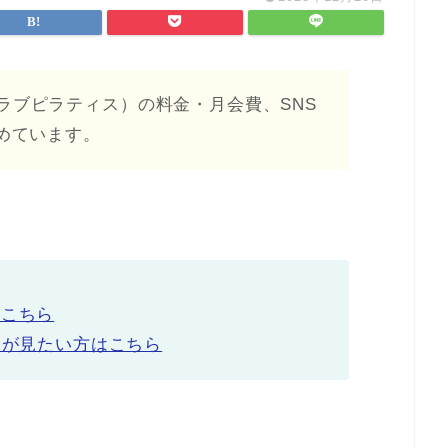
S（クラブピラティス）の料金・月会費、SNS
めています。
はこちら
めが見たい方はこちら