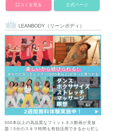
口コミを見る
公式ページ
LEANBODY（リーンボディ）
500本以上の高品質なフィットネス動画が見放
題！5分のスキマ時間も有効活用できるから忙し