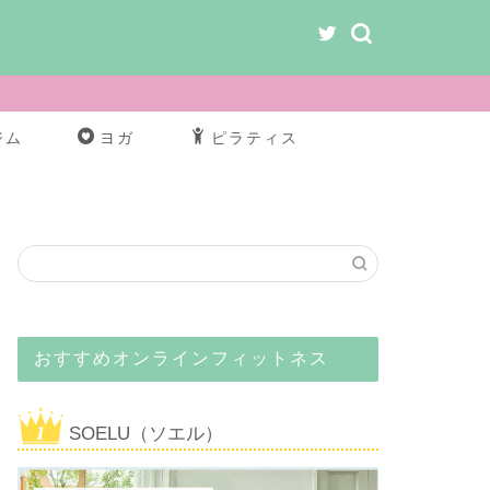
ジム
ヨガ
ピラティス
おすすめオンラインフィットネス
SOELU（ソエル）