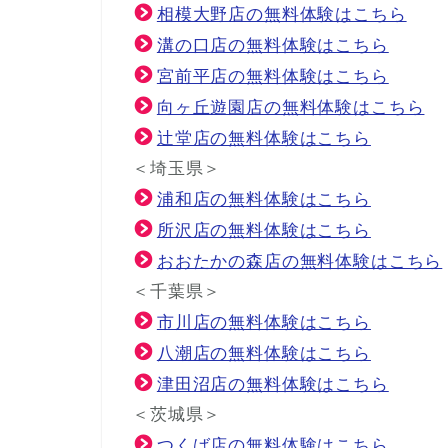
相模大野店の無料体験はこちら
溝の口店の無料体験はこちら
宮前平店の無料体験はこちら
向ヶ丘遊園店の無料体験はこちら
辻堂店の無料体験はこちら
＜埼玉県＞
浦和店の無料体験はこちら
所沢店の無料体験はこちら
おおたかの森店の無料体験はこちら
＜千葉県＞
市川店の無料体験はこちら
八潮店の無料体験はこちら
津田沼店の無料体験はこちら
＜茨城県＞
つくば店の無料体験はこちら