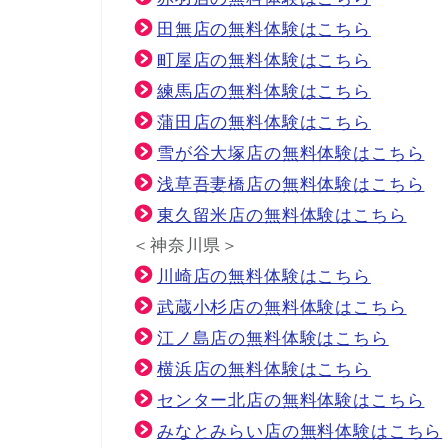
田無店の無料体験はこちら
町屋店の無料体験はこちら
練馬店の無料体験はこちら
蒲田店の無料体験はこちら
雪が谷大塚店の無料体験はこちら
浅草吾妻橋店の無料体験はこちら
東久留米店の無料体験はこちら
＜神奈川県＞
川崎店の無料体験はこちら
武蔵小杉店の無料体験はこちら
江ノ島店の無料体験はこちら
横浜店の無料体験はこちら
センター北店の無料体験はこちら
みなとみらい店の無料体験はこちら