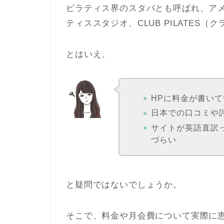
ピラティス界のスタバとも呼ばれ、アメ
ティススタジオ、CLUB PILATES（
とはいえ、
HPに料金が書い
日本での口コミや
サイトが英語直訳
づらい
と疑問ではないでしょうか。
そこで、料金や月会費について実際に恵