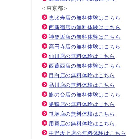
＜東京都＞
恵比寿店の無料体験はこちら
西新宿店の無料体験はこちら
神楽坂店の無料体験はこちら
高円寺店の無料体験はこちら
仙川店の無料体験はこちら
西葛西店の無料体験はこちら
目白店の無料体験はこちら
品川店の無料体験はこちら
旗の台店の無料体験はこちら
巣鴨店の無料体験はこちら
笹塚店の無料体験はこちら
用賀店の無料体験はこちら
中野坂上店の無料体験はこちら