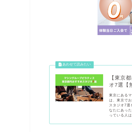
【東京都
オ7選【
東京にある
は、東京で
スタジオ7選
なたにあっ
っている人は必