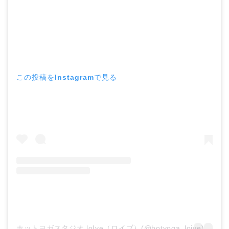
この投稿をInstagramで見る
ホットヨガスタジオ loIve（ロイブ）(@hotyoga_loive)がシェアした投稿