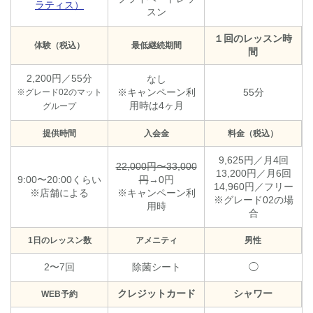
ラティス）
スン
１回のレッスン時
体験（税込）
最低継続期間
間
2,200円／55分
なし
※キャンペーン利
55分
※グレード02のマット
用時は4ヶ月
グループ
提供時間
入会金
料金（税込）
9,625円／月4回
22,000円〜33,000
13,200円／月6回
9:00〜20:00くらい
円
→0円
14,960円／フリー
※店舗による
※キャンペーン利
※グレード02の場
用時
合
1日のレッスン数
アメニティ
男性
2〜7回
除菌シート
◯
クレジットカード
シャワー
WEB予約