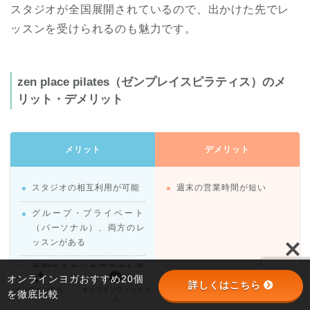
スタジオが全国展開されているので、出かけた先でレ
ッスンを受けられるのも魅力です。
zen place pilates（ゼンプレイスピラティス）のメ
リット・デメリット
メリット
デメリット
スタジオの相互利用が可能
週末の営業時間が短い
グループ・プライベート
（パーソナル）、両方のレ
ッスンがある
系列のスタジオでヨガも追
オンラインヨガおすすめ20個
加料金なく受けられる
詳しくはこちら
オンラインヨガ
オンラインフィットネ
オンラインパーソナル
パーソナルジム
を徹底比較
ス