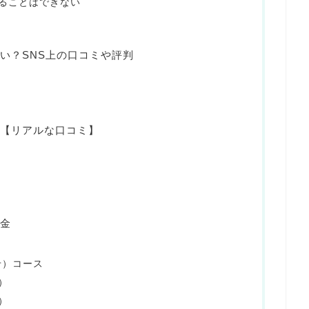
ることはできない
い？SNS上の口コミや評判
【リアルな口コミ】
金
せ）コース
）
）