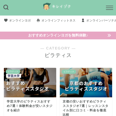
オンラインヨガ
オンラインフィットネス
オンラインパーソナ
おすすめオンラインヨガを無料体験♪
― CATEGORY ―
ピラティス
ピラティス
ピラティス
学芸大学のピラティスおすす
京都の安いおすすめピラティ
め7選！体験料金が安いスタジ
ススタジオ7選｜レッスンスタ
オを紹介
イル別に口コミ・料金を徹底
比較