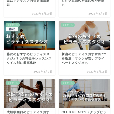
金は？レッスン内容を徹底解
ログラム別の料金比較や体験
説
も
2023年3月10日
2023年3月9日
ピラティス
ピラティス
藤沢のおすすめピラティスス
新宿のピラティスおすすめ7つ
タジオ7つの料金をレッスンス
を激選！マシンが安いプライ
タイル別に徹底比較
ベートスタジオも
2023年3月3日
2023年2月15日
ピラティス
ピラティス
成城学園前のピラティスおす
CLUB PILATES（クラブピラ