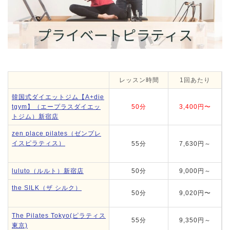
レッスン時間
1回あたり
韓国式ダイエットジム【A+die
tgym】（エープラスダイエッ
50分
3,400円〜
トジム）新宿店
zen place pilates（ゼンプレ
イスピラティス）
55分
7,630円～
luluto（ルルト）新宿店
50分
9,000円～
the SILK（ザ シルク）
50分
9,020円〜
The Pilates Tokyo(ピラティス
55分
9,350円～
東京)