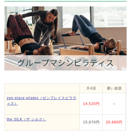
月4回
通い放題
zen place pilates（ゼンプレイスピラテ
ィス）
14,520円
–
the SILK（ザ シルク）
15,070円
20,680円