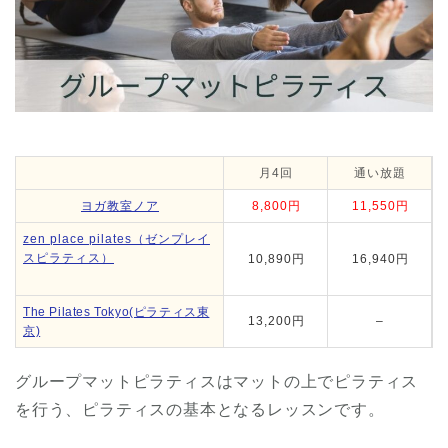
月4回
通い放題
ヨガ教室ノア
8,800円
11,550円
zen place pilates（ゼンプレイ
スピラティス）
10,890円
16,940円
The Pilates Tokyo(ピラティス東
13,200円
–
京)
グループマットピラティスはマットの上でピラティス
を行う、ピラティスの基本となるレッスンです。