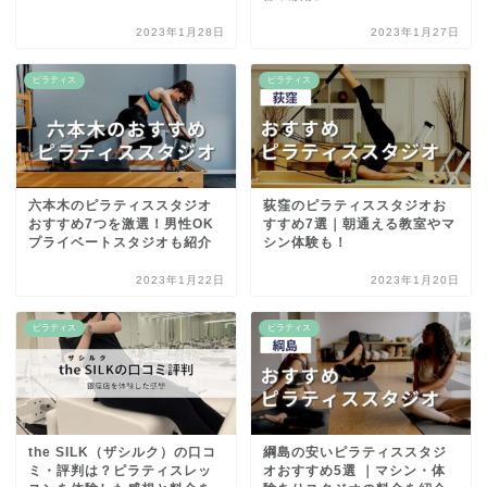
2023年1月28日
2023年1月27日
ピラティス
ピラティス
六本木のピラティススタジオ
荻窪のピラティススタジオお
おすすめ7つを激選！男性OK
すすめ7選｜朝通える教室やマ
プライベートスタジオも紹介
シン体験も！
2023年1月22日
2023年1月20日
ピラティス
ピラティス
the SILK（ザシルク）の口コ
綱島の安いピラティススタジ
ミ・評判は？ピラティスレッ
オおすすめ5選 ｜マシン・体