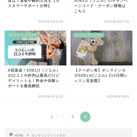
度は？退会や解約方法も【カ
SOELU（ソエル）のキャンペ
スタマーサポートが神】
ーンコード・クーポン情報は
こちら
2020年4月14日
2020年4月12日
オンラインフィットネス
オンラインフィットネス
6冠達成！SOELU（ソエル）
【クーポン有】オンラインヨ
の口コミや評判は最高だけど
ガSOELU(ソエル)【14日間レ
デメリットも｜料金や体験レ
ッスン見放題】
ポートを徹底解説
2020年4月11日
2020年4月9日
...
1
3
4
HOME
オンラインフィットネス