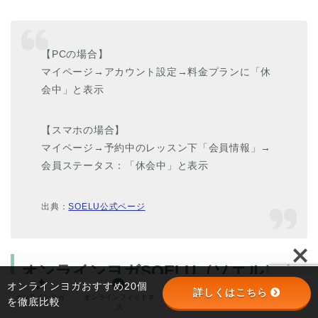
【PCの場合】
マイページ→アカウント設定→料金プランに「休
会中」と表示
【スマホの場合】
マイページ→予約中のレッスン下「会員情報」→
会員ステータス：「休会中」と表示
出典：
SOELU公式ページ
オンラインヨガSOELU（ソエル）カ
オンラインヨガおすすめ20個
スタマーサポートの連絡先は？
詳しくはこちら
オンラインヨガ
オンラインフィットネ
オンラインパーソナル
パーソナルジム
を徹底比較
ス