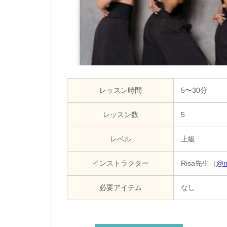
レッスン時間
5〜30分
レッスン数
5
レベル
上級
インストラクター
Risa先生（
@ri
必要アイテム
なし