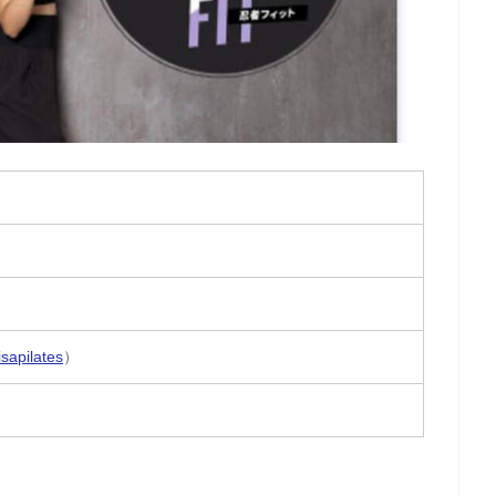
sapilates
）