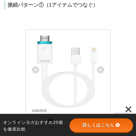
接続パターン①（1アイテムでつなぐ）
AIWADE
アイフォンHDMI変換ケーブル 
オンラインヨガおすすめ20個
詳しくはこちら
オンラインヨガ
オンラインフィットネ
オンラインパーソナル
パーソナルジム
Lightning to HDMI接続アダプ
を徹底比較
ス