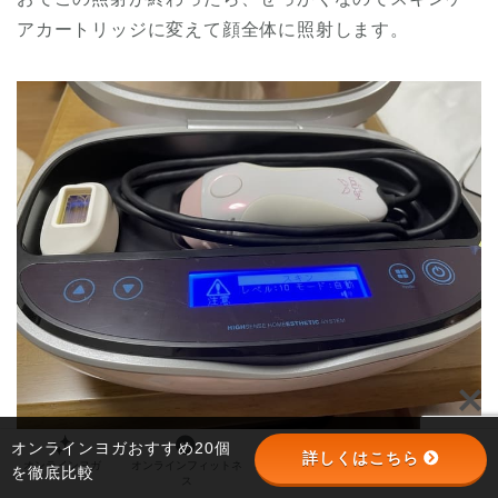
アカートリッジに変えて顔全体に照射します。
オンラインヨガおすすめ20個
詳しくはこちら
オンラインヨガ
オンラインフィットネ
オンラインパーソナル
パーソナルジム
ケノンにはスキンケアカートリッジが付属していま
を徹底比較
ス