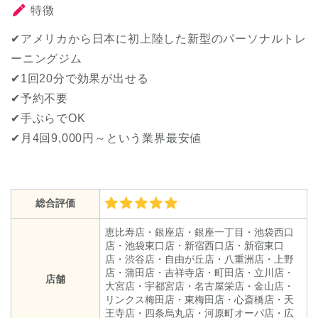
特徴
✔アメリカから日本に初上陸した新型のパーソナルトレ
ーニングジム
✔1回20分で効果が出せる
✔予約不要
✔手ぶらでOK
✔月4回9,000円～という業界最安値
総合評価
恵比寿店・銀座店・銀座一丁目・池袋西口
店・池袋東口店・新宿西口店・新宿東口
店・渋谷店・自由が丘店・八重洲店・上野
店・蒲田店・吉祥寺店・町田店・立川店・
店舗
大宮店・宇都宮店・名古屋栄店・金山店・
リンクス梅田店・東梅田店・心斎橋店・天
王寺店・四条烏丸店・河原町オーパ店・広