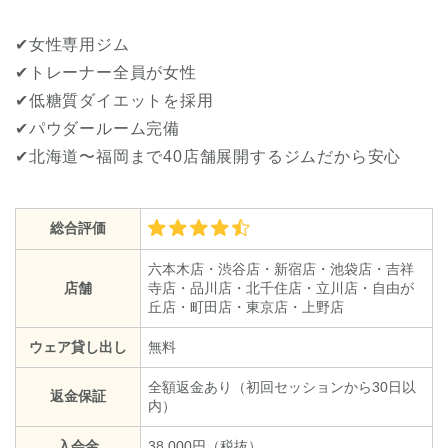
✔女性専用ジム
✔トレーナー全員が女性
✔低糖質ダイエットを採用
✔パウダールーム完備
✔北海道〜福岡まで40店舗展開するジムだから安心
総合評価
六本木店・渋谷店・新宿店・池袋店・吉祥
店舗
寺店・品川店・北千住店・立川店・自由が
丘店・町田店・東京店・上野店
ウェア貸し出し
無料
全額返金あり（初回セッションから30日以
返金保証
内）
入会金
38,000円（税抜）