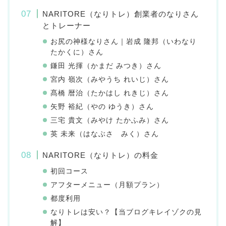
NARITORE（なりトレ）創業者のなりさん
とトレーナー
お尻の神様なりさん｜岩成 隆邦（いわなり
たかくに）さん
鎌田 光揮（かまだ みつき）さん
宮内 嶺次（みやうち れいじ）さん
髙橋 暦治（たかはし れきじ）さん
矢野 裕紀（やの ゆうき）さん
三宅 貴文（みやけ たかふみ）さん
英 未来（はなぶさ みく）さん
NARITORE（なりトレ）の料金
初回コース
アフターメニュー（月額プラン）
都度利用
なりトレは安い？【当ブログキレイゾクの見
解】