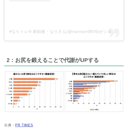
#なりトレ®︎ 創始者・なりさん(@narinari0605)がシェアした投稿
2：お尻を鍛えることで代謝がUPする
出典：
PR TIMES