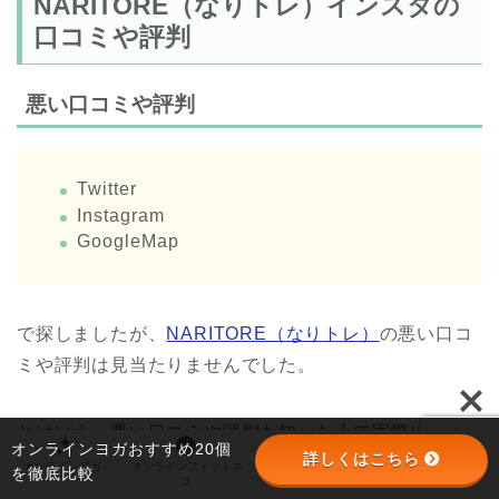
NARITORE（なりトレ）インスタの
口コミや評判
悪い口コミや評判
Twitter
Instagram
GoogleMap
で探しましたが、
NARITORE（なりトレ）
の悪い口コ
ミや評判は見当たりませんでした。
とはいえ、悪い口コミや評判も知った上で実際に体
オンラインヨガおすすめ20個
詳しくはこちら
験、入会をしたいもの。
オンラインヨガ
オンラインフィットネ
オンラインパーソナル
パーソナルジム
を徹底比較
ス