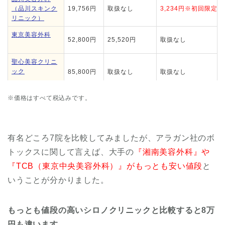
（品川スキンク
19,756円
取扱なし
3,234円※初回限定
リニック）
東京美容外科
52,800円
25,520円
取扱なし
聖心美容クリニ
ック
85,800円
取扱なし
取扱なし
※価格はすべて税込みです。
シロノクリニッ
ク
100,000円
取扱なし
取扱なし
もとび美容外科
有名どころ7院を比較してみましたが、アラガン社のボ
29,800円
19,800円
取扱なし
クリニック
トックスに関して言えば、大手の
『湘南美容外科』や
『TCB（東京中央美容外科）』がもっとも安い値段
と
いうことが分かりました。
もっとも値段の高いシロノクリニックと比較すると8万
円も違います。