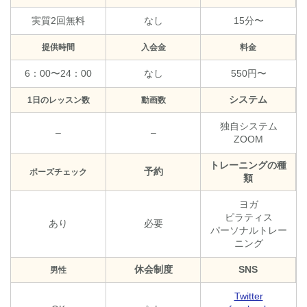
実質2回無料
なし
15分〜
提供時間
入会金
料金
6：00〜24：00
なし
550円〜
システム
1日のレッスン数
動画数
独自システム
–
–
ZOOM
トレーニングの種
予約
ポーズチェック
類
ヨガ
ピラティス
あり
必要
パーソナルトレー
ニング
休会制度
SNS
男性
Twitter