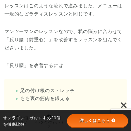
レッスンはこのような流れで進みました。メニューは
一般的なピラティスレッスンと同じです。
マンツーマンのレッスンなので、私の悩みに合わせて
「反り腰（前重心）」を改善するレッスンを組んでく
ださいました。
「反り腰」を改善するには
足の付け根のストレッチ
もも裏の筋肉を鍛える
オンラインヨガおすすめ20個
詳しくはこちら
オンラインヨガ
オンラインフィットネ
オンラインパーソナル
パーソナルジム
ことが必要なので、「ストレッチ」や「ペルビックカ
を徹底比較
ス